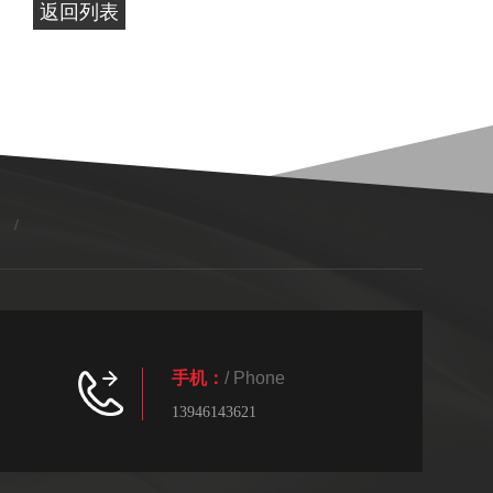
返回列表
/
手机：
/ Phone
13946143621