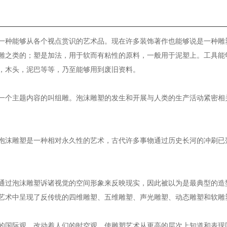
一种能够从各个视点赏识的艺术品。现在许多装饰著作也能够说是一种雕
雕之类的；塑是加法，用于软而有粘性的原料，一般用于泥塑上。工具能
，木头，泥巴等等，乃至能够用到废旧资料。
一个主题内容的叫组雕。泡沫雕塑的发生和开展与人类的生产活动紧密相
泡沫雕塑是一种相对永久性的艺术，古代许多事物通过历史长河的冲刷已
通过泡沫雕塑诉诸视觉的空间形象来反映现实，因此被以为是最典型的造
艺术中呈现了反传统的四维雕塑、五维雕塑、声光雕塑、动态雕塑和软雕
的国际观，改动着人们的时空观，使雕塑艺术从更高的层次上知道和表现