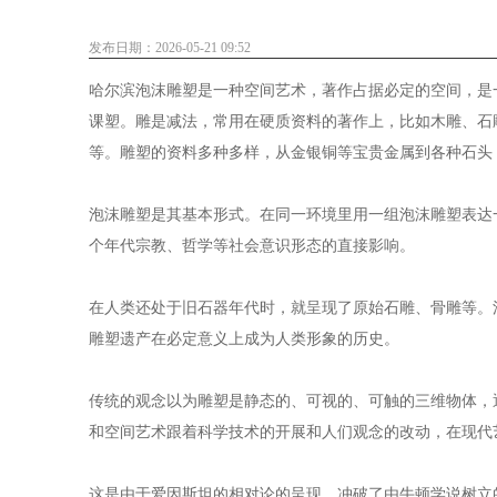
发布日期：2026-05-21 09:52
哈尔滨泡沫雕塑
是一种空间艺术，著作占据必定的空间，是
课塑。雕是减法，常用在硬质资料的著作上，比如木雕、石
等。雕塑的资料多种多样，从金银铜等宝贵金属到各种石头
泡沫雕塑是其基本形式。在同一环境里用一组泡沫雕塑表达
个年代宗教、哲学等社会意识形态的直接影响。
在人类还处于旧石器年代时，就呈现了原始石雕、骨雕等。
雕塑遗产在必定意义上成为人类形象的历史。
传统的观念以为雕塑是静态的、可视的、可触的三维物体，
和空间艺术跟着科学技术的开展和人们观念的改动，在现代
这是由于爱因斯坦的相对论的呈现，冲破了由牛顿学说树立