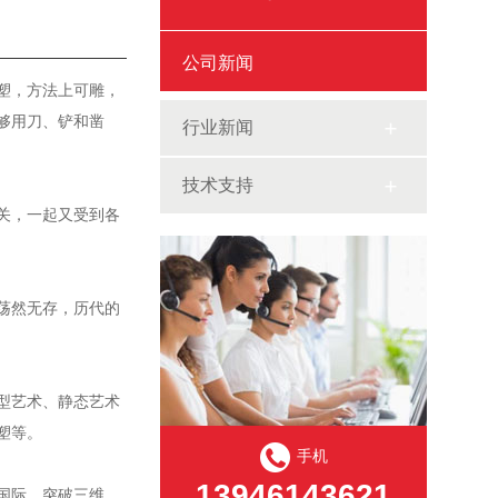
公司新闻
塑，方法上可雕，
够用刀、铲和凿
行业新闻
技术支持
关，一起又受到各
荡然无存，历代的
型艺术、静态艺术
塑等。
手机
13946143621
国际，突破三维